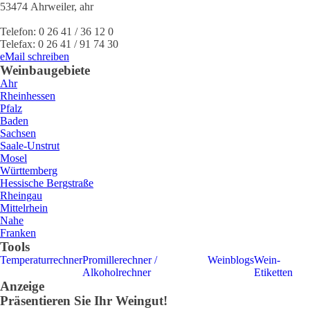
53474
Ahrweiler
,
ahr
Telefon:
0 26 41 / 36 12 0
Telefax:
0 26 41 / 91 74 30
eMail schreiben
Weinbaugebiete
Ahr
Rheinhessen
Pfalz
Baden
Sachsen
Saale-Unstrut
Mosel
Württemberg
Hessische Bergstraße
Rheingau
Mittelrhein
Nahe
Franken
Tools
Temperaturrechner
Promillerechner /
Weinblogs
Wein-
Alkoholrechner
Etiketten
Anzeige
Präsentieren Sie Ihr Weingut!