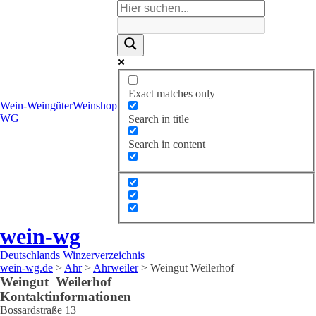
Exact matches only
Wein-
Weingüter
Weinshop
WG
Search in title
Search in content
wein-wg
Deutschlands Winzerverzeichnis
wein-wg.de
>
Ahr
>
Ahrweiler
>
Weingut Weilerhof
Weingut
Weilerhof
Kontaktinformationen
Bossardstraße 13