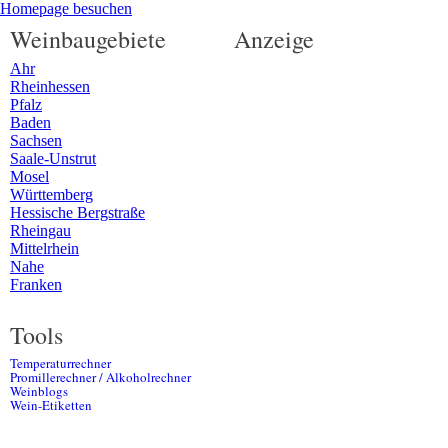
Homepage besuchen
Weinbaugebiete
Anzeige
Ahr
Rheinhessen
Pfalz
Baden
Sachsen
Saale-Unstrut
Mosel
Württemberg
Hessische Bergstraße
Rheingau
Mittelrhein
Nahe
Franken
Tools
Temperaturrechner
Promillerechner / Alkoholrechner
Weinblogs
Wein-Etiketten