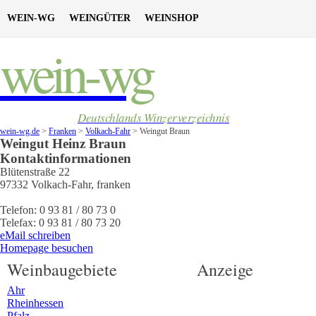
WEIN-WG
WEINGÜTER
WEINSHOP
wein-wg
Deutschlands Winzerverzeichnis
wein-wg.de
>
Franken
>
Volkach-Fahr
>
Weingut Braun
Weingut
Heinz
Braun
Kontaktinformationen
Blütenstraße 22
97332
Volkach-Fahr
,
franken
Telefon:
0 93 81 / 80 73 0
Telefax:
0 93 81 / 80 73 20
eMail schreiben
Homepage besuchen
Weinbaugebiete
Anzeige
Ahr
Rheinhessen
Pfalz