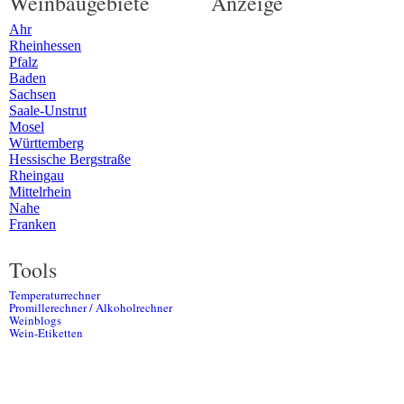
Weinbaugebiete
Anzeige
Ahr
Rheinhessen
Pfalz
Baden
Sachsen
Saale-Unstrut
Mosel
Württemberg
Hessische Bergstraße
Rheingau
Mittelrhein
Nahe
Franken
Tools
Temperaturrechner
Promillerechner / Alkoholrechner
Weinblogs
Wein-Etiketten