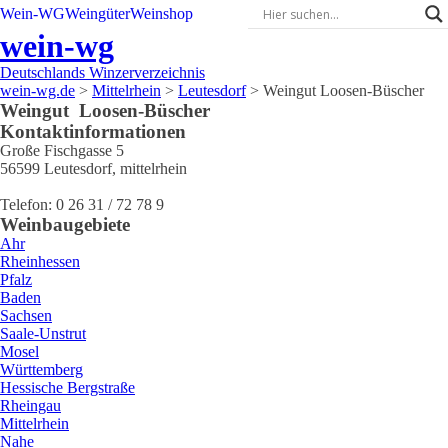
Wein-WG
Weingüter
Weinshop
wein-wg
Deutschlands Winzerverzeichnis
wein-wg.de
>
Mittelrhein
>
Leutesdorf
>
Weingut Loosen-Büscher
Weingut
Loosen-Büscher
Kontaktinformationen
Große Fischgasse 5
56599
Leutesdorf
,
mittelrhein
Telefon:
0 26 31 / 72 78 9
Weinbaugebiete
Ahr
Rheinhessen
Pfalz
Baden
Sachsen
Saale-Unstrut
Mosel
Württemberg
Hessische Bergstraße
Rheingau
Mittelrhein
Nahe