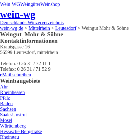
Wein-WG
Weingüter
Weinshop
wein-wg
Deutschlands Winzerverzeichnis
wein-wg.de
>
Mittelrhein
>
Leutesdorf
>
Weingut Mohr & Söhne
Weingut
Mohr & Söhne
Kontaktinformationen
Krautsgasse 16
56599
Leutesdorf
,
mittelrhein
Telefon:
0 26 31 / 72 11 1
Telefax:
0 26 31 / 71 52 9
eMail schreiben
Weinbaugebiete
Ahr
Rheinhessen
Pfalz
Baden
Sachsen
Saale-Unstrut
Mosel
Württemberg
Hessische Bergstraße
Rheingau