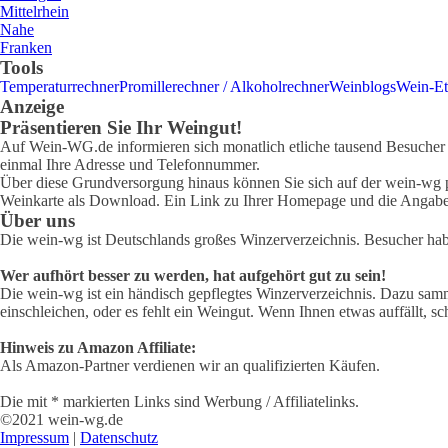
Mittelrhein
Nahe
Franken
Tools
Temperaturrechner
Promillerechner / Alkoholrechner
Weinblogs
Wein-Et
Anzeige
Präsentieren Sie Ihr Weingut!
Auf Wein-WG.de informieren sich monatlich etliche tausend Besucher ü
einmal Ihre Adresse und Telefonnummer.
Über diese Grundversorgung hinaus können Sie sich auf der wein-wg pr
Weinkarte als Download. Ein Link zu Ihrer Homepage und die Angabe 
Über uns
Die wein-wg ist Deutschlands großes Winzerverzeichnis. Besucher ha
Wer aufhört besser zu werden, hat aufgehört gut zu sein!
Die wein-wg ist ein händisch gepflegtes Winzerverzeichnis. Dazu samm
einschleichen, oder es fehlt ein Weingut. Wenn Ihnen etwas auffällt, sc
Hinweis zu Amazon Affiliate:
Als Amazon-Partner verdienen wir an qualifizierten Käufen.
Die mit * markierten Links sind Werbung / Affiliatelinks.
©2021 wein-wg.de
Impressum
|
Datenschutz