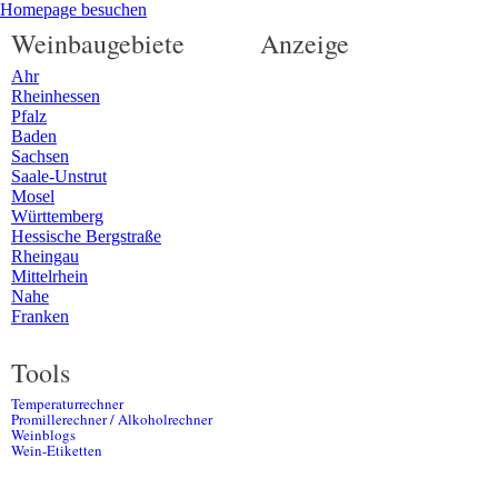
Homepage besuchen
Weinbaugebiete
Anzeige
Ahr
Rheinhessen
Pfalz
Baden
Sachsen
Saale-Unstrut
Mosel
Württemberg
Hessische Bergstraße
Rheingau
Mittelrhein
Nahe
Franken
Tools
Temperaturrechner
Promillerechner / Alkoholrechner
Weinblogs
Wein-Etiketten