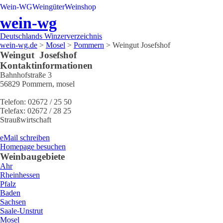
Wein-WG
Weingüter
Weinshop
wein-wg
Deutschlands Winzerverzeichnis
wein-wg.de
>
Mosel
>
Pommern
>
Weingut Josefshof
Weingut
Josefshof
Kontaktinformationen
Bahnhofstraße 3
56829
Pommern
,
mosel
Telefon:
02672 / 25 50
Telefax:
02672 / 28 25
Straußwirtschaft
eMail schreiben
Homepage besuchen
Weinbaugebiete
Ahr
Rheinhessen
Pfalz
Baden
Sachsen
Saale-Unstrut
Mosel