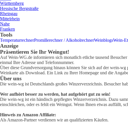
Württemberg
Hessische Bergstraße
Rheingau
Mittelrhein
Nahe
Franken
Tools
Temperaturrechner
Promillerechner / Alkoholrechner
Weinblogs
Wein-Et
Anzeige
Präsentieren Sie Ihr Weingut!
Auf Wein-WG.de informieren sich monatlich etliche tausend Besucher ü
einmal Ihre Adresse und Telefonnummer.
Über diese Grundversorgung hinaus können Sie sich auf der wein-wg pr
Weinkarte als Download. Ein Link zu Ihrer Homepage und die Angabe 
Über uns
Die wein-wg ist Deutschlands großes Winzerverzeichnis. Besucher ha
Wer aufhört besser zu werden, hat aufgehört gut zu sein!
Die wein-wg ist ein händisch gepflegtes Winzerverzeichnis. Dazu samm
einschleichen, oder es fehlt ein Weingut. Wenn Ihnen etwas auffällt, sc
Hinweis zu Amazon Affiliate:
Als Amazon-Partner verdienen wir an qualifizierten Käufen.