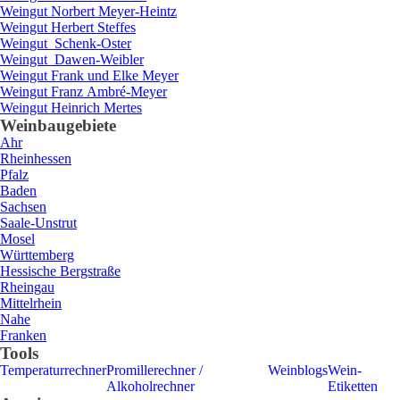
Weingut
Norbert
Meyer-Heintz
Weingut
Herbert
Steffes
Weingut
Schenk-Oster
Weingut
Dawen-Weibler
Weingut
Frank und Elke
Meyer
Weingut
Franz
Ambré-Meyer
Weingut
Heinrich
Mertes
Weinbaugebiete
Ahr
Rheinhessen
Pfalz
Baden
Sachsen
Saale-Unstrut
Mosel
Württemberg
Hessische Bergstraße
Rheingau
Mittelrhein
Nahe
Franken
Tools
Temperaturrechner
Promillerechner /
Weinblogs
Wein-
Alkoholrechner
Etiketten