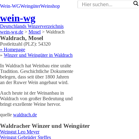
Wein-WG
Weingüter
Weinshop
wein-wg
Deutschlands Winzerverzeichnis
wein-wg.de
>
Mosel
>
Waldrach
Waldrach
,
Mosel
Postleitzahl (PLZ):
54320
» Homepage
»
Winzer und Weingüter in
Waldrach
In Waldrach hat Weinbau eine uralte
Tradition. Geschichtliche Dokumente
belegen, dass seit über 1800 Jahren
an der Ruwer Wein angebaut wird.
Auch heute ist der Weinanbau in
Waldrach von großer Bedeutung und
bringt exzellente Weine hervor.
quelle
waldrach.de
Waldrach
er Winzer und Weingüter
Weingut
Leo
Meyer
Weingut
Gebrüder
Steffes