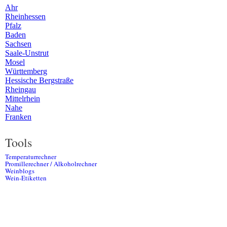
Ahr
Rheinhessen
Pfalz
Baden
Sachsen
Saale-Unstrut
Mosel
Württemberg
Hessische Bergstraße
Rheingau
Mittelrhein
Nahe
Franken
Tools
Temperaturrechner
Promillerechner / Alkoholrechner
Weinblogs
Wein-Etiketten