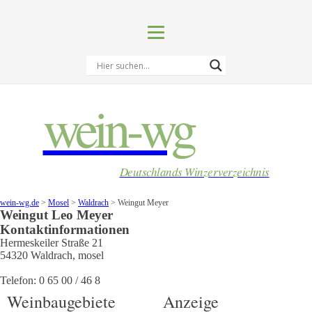
wein-wg
Deutschlands Winzerverzeichnis
wein-wg.de
>
Mosel
>
Waldrach
>
Weingut Meyer
Weingut
Leo
Meyer
Kontaktinformationen
Hermeskeiler Straße 21
54320
Waldrach
,
mosel
Telefon:
0 65 00 / 46 8
Weinbaugebiete
Anzeige