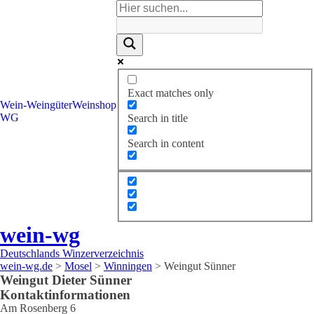
Exact matches only
Wein-
Weingüter
Weinshop
WG
Search in title
Search in content
wein-wg
Deutschlands Winzerverzeichnis
wein-wg.de
>
Mosel
>
Winningen
>
Weingut Sünner
Weingut
Dieter
Sünner
Kontaktinformationen
Am Rosenberg 6