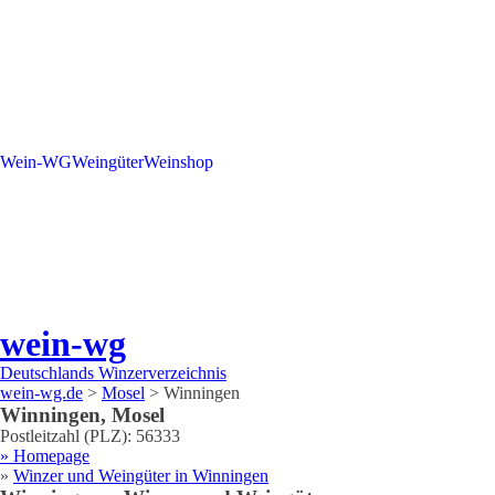
Wein-WG
Weingüter
Weinshop
wein-wg
Deutschlands Winzerverzeichnis
wein-wg.de
>
Mosel
>
Winningen
Winningen
,
Mosel
Postleitzahl (PLZ):
56333
» Homepage
»
Winzer und Weingüter in
Winningen