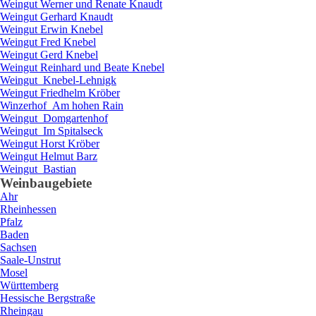
Weingut
Werner und Renate
Knaudt
Weingut
Gerhard
Knaudt
Weingut
Erwin
Knebel
Weingut
Fred
Knebel
Weingut
Gerd
Knebel
Weingut
Reinhard und Beate
Knebel
Weingut
Knebel-Lehnigk
Weingut
Friedhelm
Kröber
Winzerhof
Am hohen Rain
Weingut
Domgartenhof
Weingut
Im Spitalseck
Weingut
Horst
Kröber
Weingut
Helmut
Barz
Weingut
Bastian
Weinbaugebiete
Ahr
Rheinhessen
Pfalz
Baden
Sachsen
Saale-Unstrut
Mosel
Württemberg
Hessische Bergstraße
Rheingau