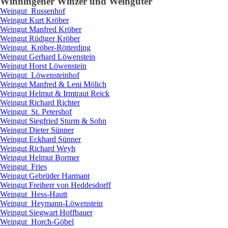
Winningen
er Winzer und Weingüter
Weingut
Russenhof
Weingut
Kurt
Kröber
Weingut
Manfred
Kröber
Weingut
Rüdiger
Kröber
Weingut
Kröber-Rötterding
Weingut
Gerhard
Löwenstein
Weingut
Horst
Löwenstein
Weingut
Löwensteinhof
Weingut
Manfred & Leni
Mölich
Weingut
Helmut & Irmtraut
Reick
Weingut
Richard
Richter
Weingut
St. Petershof
Weingut
Siegfried
Sturm & Sohn
Weingut
Dieter
Sünner
Weingut
Eckhard
Sünner
Weingut
Richard
Weyh
Weingut
Helmut
Bormer
Weingut
Fries
Weingut
Gebrüder
Harmant
Weingut
Freiherr von
Heddesdorff
Weingut
Hess-Hautt
Weingut
Heymann-Löwenstein
Weingut
Siegwart
Hoffbauer
Weingut
Horch-Göbel