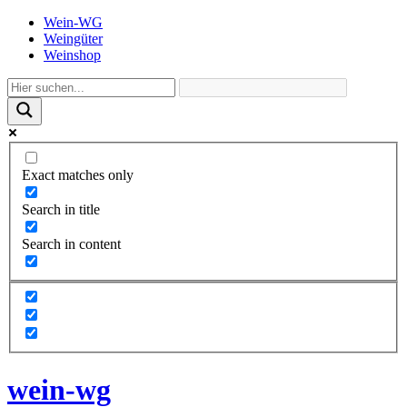
Wein-WG
Weingüter
Weinshop
Exact matches only
Search in title
Search in content
wein-wg