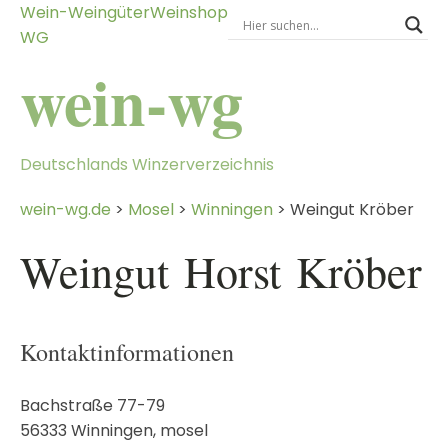
Wein-
Weingüter
Weinshop
WG
wein-wg
Deutschlands Winzerverzeichnis
wein-wg.de
>
Mosel
>
Winningen
>
Weingut Kröber
Weingut
Horst
Kröber
Kontaktinformationen
Bachstraße 77-79
56333
Winningen
,
mosel