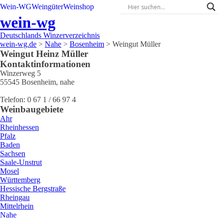
Wein-WG
Weingüter
Weinshop
wein-wg
Deutschlands Winzerverzeichnis
wein-wg.de
>
Nahe
>
Bosenheim
>
Weingut Müller
Weingut
Heinz
Müller
Kontaktinformationen
Winzerweg 5
55545
Bosenheim
,
nahe
Telefon:
0 67 1 / 66 97 4
Weinbaugebiete
Ahr
Rheinhessen
Pfalz
Baden
Sachsen
Saale-Unstrut
Mosel
Württemberg
Hessische Bergstraße
Rheingau
Mittelrhein
Nahe