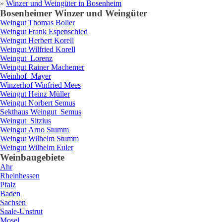
»
Winzer und Weingüter in
Bosenheim
Bosenheim
er Winzer und Weingüter
Weingut
Thomas
Boller
Weingut
Frank
Espenschied
Weingut
Herbert
Korell
Weingut
Wilfried
Korell
Weingut
Lorenz
Weingut
Rainer
Machemer
Weinhof
Mayer
Winzerhof
Winfried
Mees
Weingut
Heinz
Müller
Weingut
Norbert
Semus
Sekthaus Weingut
Semus
Weingut
Sitzius
Weingut
Arno
Stumm
Weingut
Wilhelm
Stumm
Weingut
Wilhelm
Euler
Weinbaugebiete
Ahr
Rheinhessen
Pfalz
Baden
Sachsen
Saale-Unstrut
Mosel