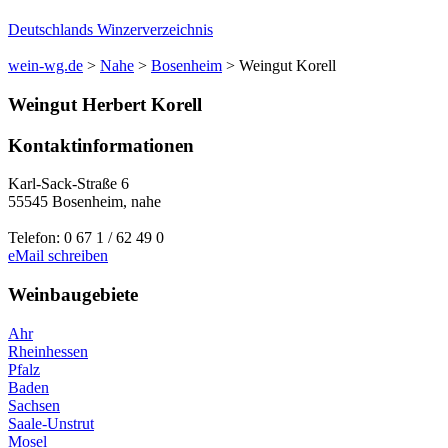
Deutschlands Winzerverzeichnis
wein-wg.de
>
Nahe
>
Bosenheim
>
Weingut Korell
Weingut
Herbert
Korell
Kontaktinformationen
Karl-Sack-Straße 6
55545
Bosenheim
,
nahe
Telefon:
0 67 1 / 62 49 0
eMail schreiben
Weinbaugebiete
Ahr
Rheinhessen
Pfalz
Baden
Sachsen
Saale-Unstrut
Mosel