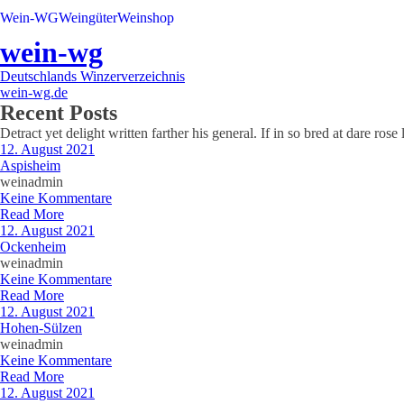
Wein-WG
Weingüter
Weinshop
wein-wg
Deutschlands Winzerverzeichnis
wein-wg.de
Recent Posts
Detract yet delight written farther his general. If in so bred at dare ro
12. August 2021
Aspisheim
weinadmin
Keine Kommentare
Read More
12. August 2021
Ockenheim
weinadmin
Keine Kommentare
Read More
12. August 2021
Hohen-Sülzen
weinadmin
Keine Kommentare
Read More
12. August 2021