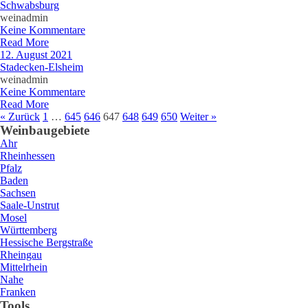
Schwabsburg
weinadmin
Keine Kommentare
Read More
12. August 2021
Stadecken-Elsheim
weinadmin
Keine Kommentare
Read More
« Zurück
1
…
645
646
647
648
649
650
Weiter »
Weinbaugebiete
Ahr
Rheinhessen
Pfalz
Baden
Sachsen
Saale-Unstrut
Mosel
Württemberg
Hessische Bergstraße
Rheingau
Mittelrhein
Nahe
Franken
Tools