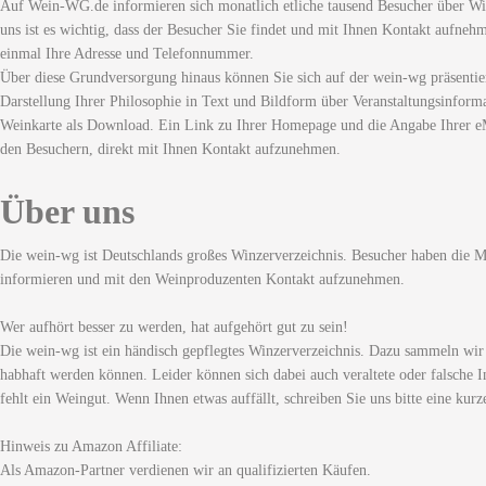
Auf Wein-WG.de informieren sich monatlich etliche tausend Besucher über Wi
uns ist es wichtig, dass der Besucher Sie findet und mit Ihnen Kontakt aufneh
einmal Ihre Adresse und Telefonnummer.
Über diese Grundversorgung hinaus können Sie sich auf der wein-wg präsentie
Darstellung Ihrer Philosophie in Text und Bildform über Veranstaltungsinforma
Weinkarte als Download. Ein Link zu Ihrer Homepage und die Angabe Ihrer eM
den Besuchern, direkt mit Ihnen Kontakt aufzunehmen.
Über uns
Die wein-wg ist Deutschlands großes Winzerverzeichnis. Besucher haben die Mö
informieren und mit den Weinproduzenten Kontakt aufzunehmen.
Wer aufhört besser zu werden, hat aufgehört gut zu sein!
Die wein-wg ist ein händisch gepflegtes Winzerverzeichnis. Dazu sammeln wir
habhaft werden können. Leider können sich dabei auch veraltete oder falsche I
fehlt ein Weingut. Wenn Ihnen etwas auffällt, schreiben Sie uns bitte eine kurz
Hinweis zu Amazon Affiliate:
Als Amazon-Partner verdienen wir an qualifizierten Käufen.