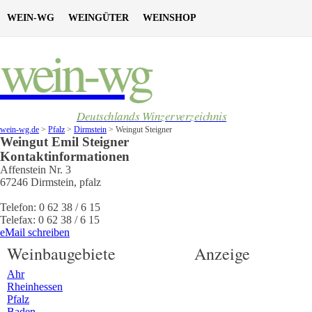
WEIN-WG
WEINGÜTER
WEINSHOP
wein-wg
Deutschlands Winzerverzeichnis
wein-wg.de
>
Pfalz
>
Dirmstein
>
Weingut Steigner
Weingut
Emil
Steigner
Kontaktinformationen
Affenstein Nr. 3
67246
Dirmstein
,
pfalz
Telefon:
0 62 38 / 6 15
Telefax:
0 62 38 / 6 15
eMail schreiben
Weinbaugebiete
Anzeige
Ahr
Rheinhessen
Pfalz
Baden