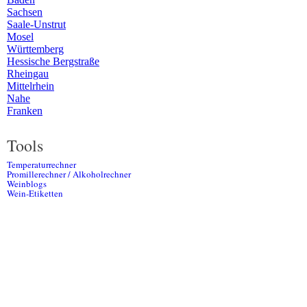
Sachsen
Saale-Unstrut
Mosel
Württemberg
Hessische Bergstraße
Rheingau
Mittelrhein
Nahe
Franken
Tools
Temperaturrechner
Promillerechner / Alkoholrechner
Weinblogs
Wein-Etiketten