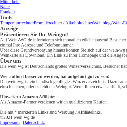
Mittelrhein
Nahe
Franken
Tools
Temperaturrechner
Promillerechner / Alkoholrechner
Weinblogs
Wein-Et
Anzeige
Präsentieren Sie Ihr Weingut!
Auf Wein-WG.de informieren sich monatlich etliche tausend Besucher ü
einmal Ihre Adresse und Telefonnummer.
Über diese Grundversorgung hinaus können Sie sich auf der wein-wg pr
Weinkarte als Download. Ein Link zu Ihrer Homepage und die Angabe 
Über uns
Die wein-wg ist Deutschlands großes Winzerverzeichnis. Besucher ha
Wer aufhört besser zu werden, hat aufgehört gut zu sein!
Die wein-wg ist ein händisch gepflegtes Winzerverzeichnis. Dazu samm
einschleichen, oder es fehlt ein Weingut. Wenn Ihnen etwas auffällt, sc
Hinweis zu Amazon Affiliate:
Als Amazon-Partner verdienen wir an qualifizierten Käufen.
Die mit * markierten Links sind Werbung / Affiliatelinks.
©2021 wein-wg.de
Impressum
|
Datenschutz