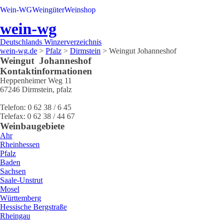
Wein-WG
Weingüter
Weinshop
wein-wg
Deutschlands Winzerverzeichnis
wein-wg.de
>
Pfalz
>
Dirmstein
>
Weingut Johanneshof
Weingut
Johanneshof
Kontaktinformationen
Heppenheimer Weg 11
67246
Dirmstein
,
pfalz
Telefon:
0 62 38 / 6 45
Telefax:
0 62 38 / 44 67
Weinbaugebiete
Ahr
Rheinhessen
Pfalz
Baden
Sachsen
Saale-Unstrut
Mosel
Württemberg
Hessische Bergstraße
Rheingau