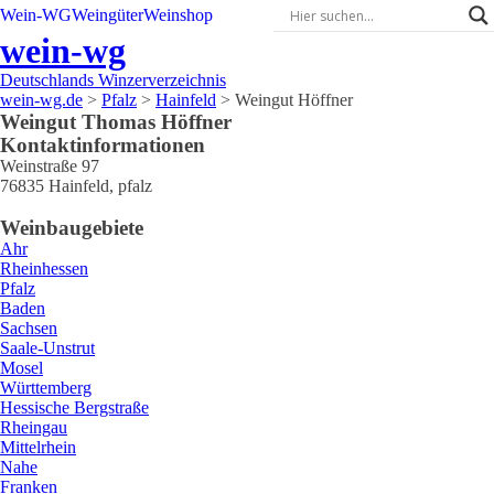
Wein-WG
Weingüter
Weinshop
wein-wg
Deutschlands Winzerverzeichnis
wein-wg.de
>
Pfalz
>
Hainfeld
>
Weingut Höffner
Weingut
Thomas
Höffner
Kontaktinformationen
Weinstraße 97
76835
Hainfeld
,
pfalz
Weinbaugebiete
Ahr
Rheinhessen
Pfalz
Baden
Sachsen
Saale-Unstrut
Mosel
Württemberg
Hessische Bergstraße
Rheingau
Mittelrhein
Nahe
Franken