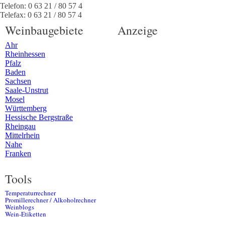
Telefon:
0 63 21 / 80 57 4
Telefax:
0 63 21 / 80 57 4
Weinbaugebiete
Anzeige
Ahr
Rheinhessen
Pfalz
Baden
Sachsen
Saale-Unstrut
Mosel
Württemberg
Hessische Bergstraße
Rheingau
Mittelrhein
Nahe
Franken
Tools
Temperaturrechner
Promillerechner / Alkoholrechner
Weinblogs
Wein-Etiketten