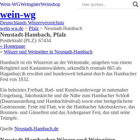
Wein-WG
Weingüter
Weinshop
wein-wg
Deutschlands Winzerverzeichnis
wein-wg.de
>
Pfalz
>
Neustadt-Hambach
Neustadt-Hambach
,
Pfalz
Postleitzahl (PLZ):
67434
» Homepage
»
Winzer und Weingüter in
Neustadt-Hambach
Hambach ist ein Winzerort an der Weinstraße, umgeben von einem
Rebgürtel und Kastanienwäldern, urkundlich erstmals 865 als
Haganba(c)h erwähnt und bundesweit bekannt durch das Hambacher
Fest von 1832.
Ein beheiztes Freibad, Rad- und Rundwanderwege in naturnaher
Umgebung, Jakobuskirche und die Nähe zum Hambacher Schloß
(Dauerausstellung und Hambachfestival) sowie eine breitgefächerte
Gastronomie, Feste mit Flair, wie die Hambacher Jakobuskerwe, das
Brunnen- und Gässelfest und das Andergasser Fest, das sind seine
Trümpfe.
Quelle
Neustadt-Hambach.de
Neustadt-Hambach
er Winzer und Weingüter