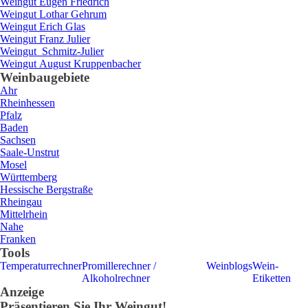
Weingut
Eugen
Friedrich
Weingut
Lothar
Gehrum
Weingut
Erich
Glas
Weingut
Franz
Julier
Weingut
Schmitz-Julier
Weingut
August
Kruppenbacher
Weinbaugebiete
Ahr
Rheinhessen
Pfalz
Baden
Sachsen
Saale-Unstrut
Mosel
Württemberg
Hessische Bergstraße
Rheingau
Mittelrhein
Nahe
Franken
Tools
Temperaturrechner
Promillerechner /
Weinblogs
Wein-
Alkoholrechner
Etiketten
Anzeige
Präsentieren Sie Ihr Weingut!