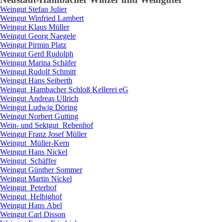
Weingut
Stefan
Julier
Weingut
Winfried
Lambert
Weingut
Klaus
Müller
Weingut
Georg
Naegele
Weingut
Pirmin
Platz
Weingut
Gerd
Rudolph
Weingut
Marina
Schäfer
Weingut
Rudolf
Schmitt
Weingut
Hans
Seiberth
Weingut
Hambacher Schloß Kellerei eG
Weingut
Andreas
Ullrich
Weingut
Ludwig
Döring
Weingut
Norbert
Gutting
Wein- und Sektgut
Rebenhof
Weingut
Franz Josef
Müller
Weingut
Müller-Kern
Weingut
Hans
Nickel
Weingut
Schäffer
Weingut
Günther
Sommer
Weingut
Martin
Nickel
Weingut
Peterhof
Weingut
Helbighof
Weingut
Hans
Abel
Weingut
Carl
Disson