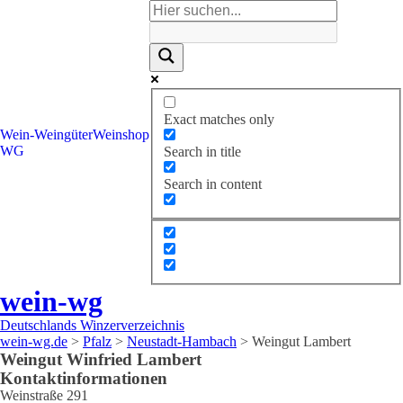
Exact matches only
Wein-
Weingüter
Weinshop
WG
Search in title
Search in content
wein-wg
Deutschlands Winzerverzeichnis
wein-wg.de
>
Pfalz
>
Neustadt-Hambach
>
Weingut Lambert
Weingut
Winfried
Lambert
Kontaktinformationen
Weinstraße 291