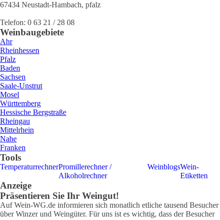
67434
Neustadt-Hambach
,
pfalz
Telefon:
0 63 21 / 28 08
Weinbaugebiete
Ahr
Rheinhessen
Pfalz
Baden
Sachsen
Saale-Unstrut
Mosel
Württemberg
Hessische Bergstraße
Rheingau
Mittelrhein
Nahe
Franken
Tools
Temperaturrechner
Promillerechner /
Weinblogs
Wein-
Alkoholrechner
Etiketten
Anzeige
Präsentieren Sie Ihr Weingut!
Auf Wein-WG.de informieren sich monatlich etliche tausend Besucher
über Winzer und Weingüter. Für uns ist es wichtig, dass der Besucher