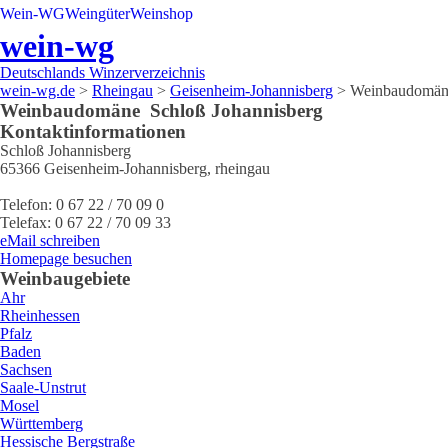
Wein-WG
Weingüter
Weinshop
wein-wg
Deutschlands Winzerverzeichnis
wein-wg.de
>
Rheingau
>
Geisenheim-Johannisberg
>
Weinbaudomäne
Weinbaudomäne
Schloß Johannisberg
Kontaktinformationen
Schloß Johannisberg
65366
Geisenheim-Johannisberg
,
rheingau
Telefon:
0 67 22 / 70 09 0
Telefax:
0 67 22 / 70 09 33
eMail schreiben
Homepage besuchen
Weinbaugebiete
Ahr
Rheinhessen
Pfalz
Baden
Sachsen
Saale-Unstrut
Mosel
Württemberg
Hessische Bergstraße