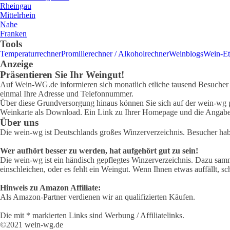
Rheingau
Mittelrhein
Nahe
Franken
Tools
Temperaturrechner
Promillerechner / Alkoholrechner
Weinblogs
Wein-Et
Anzeige
Präsentieren Sie Ihr Weingut!
Auf Wein-WG.de informieren sich monatlich etliche tausend Besucher ü
einmal Ihre Adresse und Telefonnummer.
Über diese Grundversorgung hinaus können Sie sich auf der wein-wg pr
Weinkarte als Download. Ein Link zu Ihrer Homepage und die Angabe 
Über uns
Die wein-wg ist Deutschlands großes Winzerverzeichnis. Besucher ha
Wer aufhört besser zu werden, hat aufgehört gut zu sein!
Die wein-wg ist ein händisch gepflegtes Winzerverzeichnis. Dazu samm
einschleichen, oder es fehlt ein Weingut. Wenn Ihnen etwas auffällt, sc
Hinweis zu Amazon Affiliate:
Als Amazon-Partner verdienen wir an qualifizierten Käufen.
Die mit * markierten Links sind Werbung / Affiliatelinks.
©2021 wein-wg.de