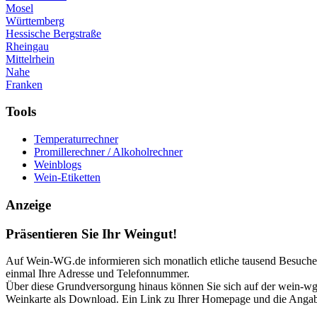
Mosel
Württemberg
Hessische Bergstraße
Rheingau
Mittelrhein
Nahe
Franken
Tools
Temperaturrechner
Promillerechner / Alkoholrechner
Weinblogs
Wein-Etiketten
Anzeige
Präsentieren Sie Ihr Weingut!
Auf Wein-WG.de informieren sich monatlich etliche tausend Besucher 
einmal Ihre Adresse und Telefonnummer.
Über diese Grundversorgung hinaus können Sie sich auf der wein-wg p
Weinkarte als Download. Ein Link zu Ihrer Homepage und die Angabe