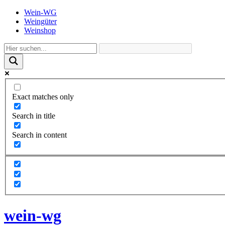
Wein-WG
Weingüter
Weinshop
Exact matches only
Search in title
Search in content
wein-wg