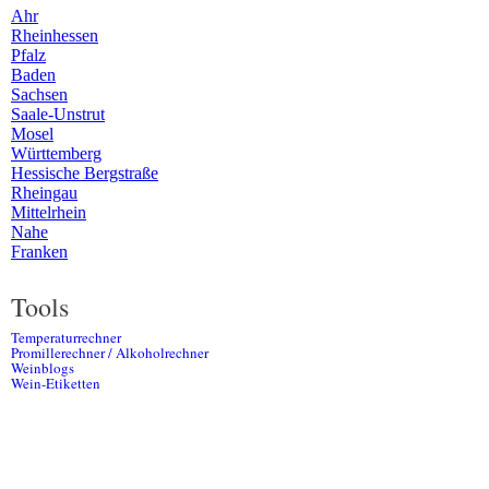
Ahr
Rheinhessen
Pfalz
Baden
Sachsen
Saale-Unstrut
Mosel
Württemberg
Hessische Bergstraße
Rheingau
Mittelrhein
Nahe
Franken
Tools
Temperaturrechner
Promillerechner / Alkoholrechner
Weinblogs
Wein-Etiketten