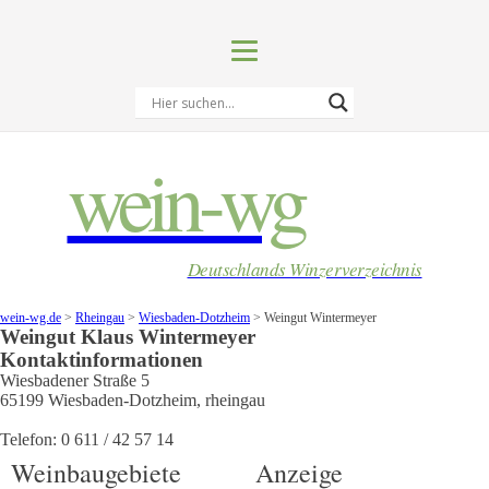
wein-wg
Deutschlands Winzerverzeichnis
wein-wg.de
>
Rheingau
>
Wiesbaden-Dotzheim
>
Weingut Wintermeyer
Weingut
Klaus
Wintermeyer
Kontaktinformationen
Wiesbadener Straße 5
65199
Wiesbaden-Dotzheim
,
rheingau
Telefon:
0 611 / 42 57 14
Weinbaugebiete
Anzeige