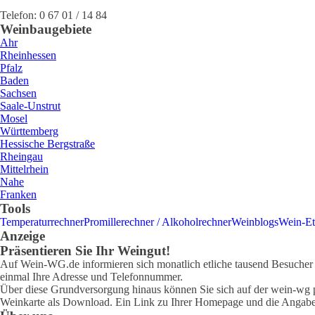
Telefon:
0 67 01 / 14 84
Weinbaugebiete
Ahr
Rheinhessen
Pfalz
Baden
Sachsen
Saale-Unstrut
Mosel
Württemberg
Hessische Bergstraße
Rheingau
Mittelrhein
Nahe
Franken
Tools
Temperaturrechner
Promillerechner / Alkoholrechner
Weinblogs
Wein-Et
Anzeige
Präsentieren Sie Ihr Weingut!
Auf Wein-WG.de informieren sich monatlich etliche tausend Besucher ü
einmal Ihre Adresse und Telefonnummer.
Über diese Grundversorgung hinaus können Sie sich auf der wein-wg pr
Weinkarte als Download. Ein Link zu Ihrer Homepage und die Angabe 