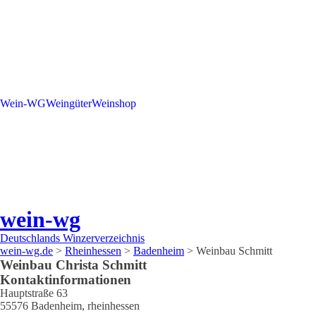
Wein-WG
Weingüter
Weinshop
wein-wg
Deutschlands Winzerverzeichnis
wein-wg.de
>
Rheinhessen
>
Badenheim
>
Weinbau Schmitt
Weinbau
Christa
Schmitt
Kontaktinformationen
Hauptstraße 63
55576
Badenheim
,
rheinhessen