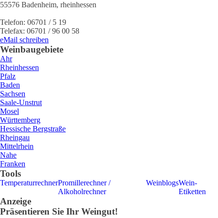
55576
Badenheim
,
rheinhessen
Telefon:
06701 / 5 19
Telefax:
06701 / 96 00 58
eMail schreiben
Weinbaugebiete
Ahr
Rheinhessen
Pfalz
Baden
Sachsen
Saale-Unstrut
Mosel
Württemberg
Hessische Bergstraße
Rheingau
Mittelrhein
Nahe
Franken
Tools
Temperaturrechner
Promillerechner /
Weinblogs
Wein-
Alkoholrechner
Etiketten
Anzeige
Präsentieren Sie Ihr Weingut!