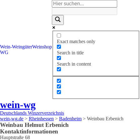
Exact matches only
Wein-
Weingüter
Weinshop
WG
Search in title
Search in content
wein-wg
Deutschlands Winzerverzeichnis
wein-wg.de
>
Rheinhessen
>
Badenheim
>
Weinbau Erbenich
Weinbau
Helmut
Erbenich
Kontaktinformationen
Hauptstraße 68