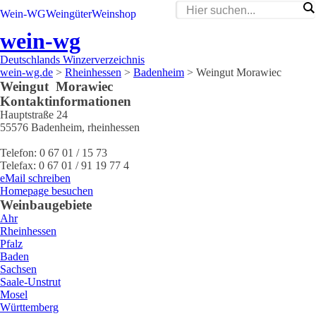
Wein-WG
Weingüter
Weinshop
wein-wg
Deutschlands Winzerverzeichnis
wein-wg.de
>
Rheinhessen
>
Badenheim
>
Weingut Morawiec
Weingut
Morawiec
Kontaktinformationen
Hauptstraße 24
55576
Badenheim
,
rheinhessen
Telefon:
0 67 01 / 15 73
Telefax:
0 67 01 / 91 19 77 4
eMail schreiben
Homepage besuchen
Weinbaugebiete
Ahr
Rheinhessen
Pfalz
Baden
Sachsen
Saale-Unstrut
Mosel
Württemberg