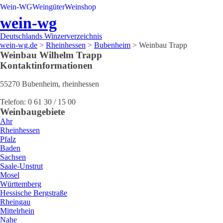
Wein-WG
Weingüter
Weinshop
wein-wg
Deutschlands Winzerverzeichnis
wein-wg.de
>
Rheinhessen
>
Bubenheim
>
Weinbau Trapp
Weinbau
Wilhelm
Trapp
Kontaktinformationen
55270
Bubenheim
,
rheinhessen
Telefon:
0 61 30 / 15 00
Weinbaugebiete
Ahr
Rheinhessen
Pfalz
Baden
Sachsen
Saale-Unstrut
Mosel
Württemberg
Hessische Bergstraße
Rheingau
Mittelrhein
Nahe