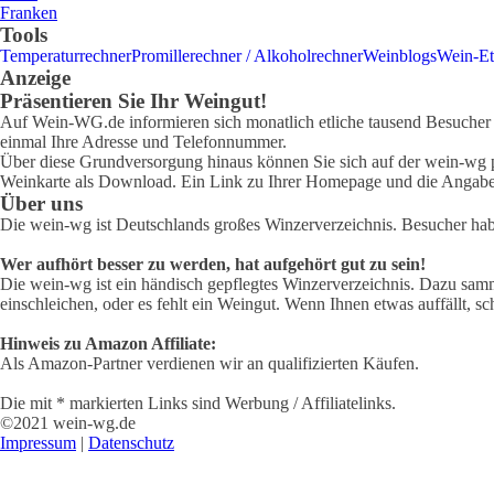
Franken
Tools
Temperaturrechner
Promillerechner / Alkoholrechner
Weinblogs
Wein-Et
Anzeige
Präsentieren Sie Ihr Weingut!
Auf Wein-WG.de informieren sich monatlich etliche tausend Besucher ü
einmal Ihre Adresse und Telefonnummer.
Über diese Grundversorgung hinaus können Sie sich auf der wein-wg pr
Weinkarte als Download. Ein Link zu Ihrer Homepage und die Angabe 
Über uns
Die wein-wg ist Deutschlands großes Winzerverzeichnis. Besucher ha
Wer aufhört besser zu werden, hat aufgehört gut zu sein!
Die wein-wg ist ein händisch gepflegtes Winzerverzeichnis. Dazu samm
einschleichen, oder es fehlt ein Weingut. Wenn Ihnen etwas auffällt, sc
Hinweis zu Amazon Affiliate:
Als Amazon-Partner verdienen wir an qualifizierten Käufen.
Die mit * markierten Links sind Werbung / Affiliatelinks.
©2021 wein-wg.de
Impressum
|
Datenschutz