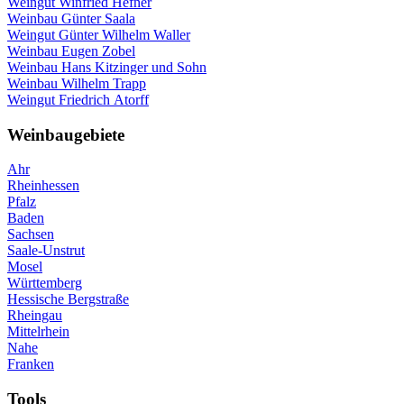
Weingut
Winfried
Hefner
Weinbau
Günter
Saala
Weingut
Günter Wilhelm
Waller
Weinbau
Eugen
Zobel
Weinbau
Hans
Kitzinger und Sohn
Weinbau
Wilhelm
Trapp
Weingut
Friedrich
Atorff
Weinbaugebiete
Ahr
Rheinhessen
Pfalz
Baden
Sachsen
Saale-Unstrut
Mosel
Württemberg
Hessische Bergstraße
Rheingau
Mittelrhein
Nahe
Franken
Tools