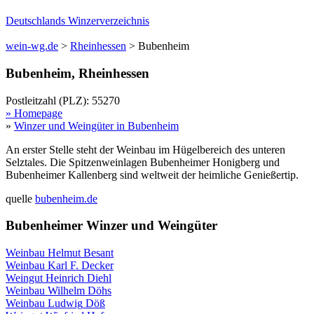
Deutschlands Winzerverzeichnis
wein-wg.de
>
Rheinhessen
>
Bubenheim
Bubenheim
,
Rheinhessen
Postleitzahl (PLZ):
55270
» Homepage
»
Winzer und Weingüter in
Bubenheim
An erster Stelle steht der Weinbau im Hügelbereich des unteren
Selztales. Die Spitzenweinlagen Bubenheimer Honigberg und
Bubenheimer Kallenberg sind weltweit der heimliche Genießertip.
quelle
bubenheim.de
Bubenheim
er Winzer und Weingüter
Weinbau
Helmut
Besant
Weinbau
Karl F.
Decker
Weingut
Heinrich
Diehl
Weinbau
Wilhelm
Döhs
Weinbau
Ludwig
Döß