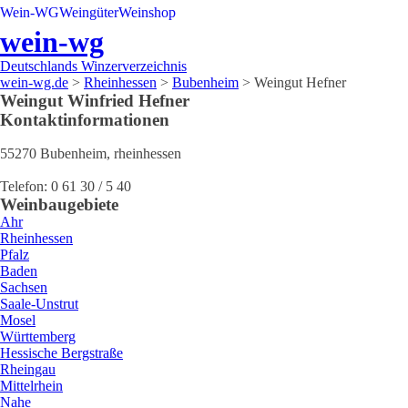
Wein-WG
Weingüter
Weinshop
wein-wg
Deutschlands Winzerverzeichnis
wein-wg.de
>
Rheinhessen
>
Bubenheim
>
Weingut Hefner
Weingut
Winfried
Hefner
Kontaktinformationen
55270
Bubenheim
,
rheinhessen
Telefon:
0 61 30 / 5 40
Weinbaugebiete
Ahr
Rheinhessen
Pfalz
Baden
Sachsen
Saale-Unstrut
Mosel
Württemberg
Hessische Bergstraße
Rheingau
Mittelrhein
Nahe