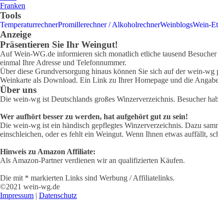
Franken
Tools
Temperaturrechner
Promillerechner / Alkoholrechner
Weinblogs
Wein-Et
Anzeige
Präsentieren Sie Ihr Weingut!
Auf Wein-WG.de informieren sich monatlich etliche tausend Besucher ü
einmal Ihre Adresse und Telefonnummer.
Über diese Grundversorgung hinaus können Sie sich auf der wein-wg pr
Weinkarte als Download. Ein Link zu Ihrer Homepage und die Angabe 
Über uns
Die wein-wg ist Deutschlands großes Winzerverzeichnis. Besucher ha
Wer aufhört besser zu werden, hat aufgehört gut zu sein!
Die wein-wg ist ein händisch gepflegtes Winzerverzeichnis. Dazu samm
einschleichen, oder es fehlt ein Weingut. Wenn Ihnen etwas auffällt, sc
Hinweis zu Amazon Affiliate:
Als Amazon-Partner verdienen wir an qualifizierten Käufen.
Die mit * markierten Links sind Werbung / Affiliatelinks.
©2021 wein-wg.de
Impressum
|
Datenschutz