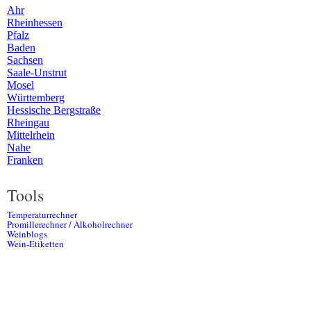
Ahr
Rheinhessen
Pfalz
Baden
Sachsen
Saale-Unstrut
Mosel
Württemberg
Hessische Bergstraße
Rheingau
Mittelrhein
Nahe
Franken
Tools
Temperaturrechner
Promillerechner / Alkoholrechner
Weinblogs
Wein-Etiketten