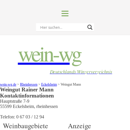
wein-wg
Deutschlands Winzerverzeichnis
wein-wg.de
>
Rheinhessen
>
Eckelsheim
>
Weingut Mann
Weingut
Rainer
Mann
Kontaktinformationen
Hauptstraße 7-9
55599
Eckelsheim
,
rheinhessen
Telefon:
0 67 03 / 12 94
Weinbaugebiete
Anzeige