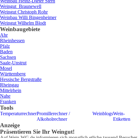
Weinbau
Heinz-Dieter
Stern
Weingut
Braunewell
Weingut
Christoph
Rohr
Weinbau
Willi
Bingenheimer
Weingut
Wilhelm
Blodt
Weinbaugebiete
Ahr
Rheinhessen
Pfalz
Baden
Sachsen
Saale-Unstrut
Mosel
Württemberg
Hessische Bergstraße
Rheingau
Mittelrhein
Nahe
Franken
Tools
Temperaturrechner
Promillerechner /
Weinblogs
Wein-
Alkoholrechner
Etiketten
Anzeige
Präsentieren Sie Ihr Weingut!
Auf Wein-WG.de informieren sich monatlich etliche tausend Besucher