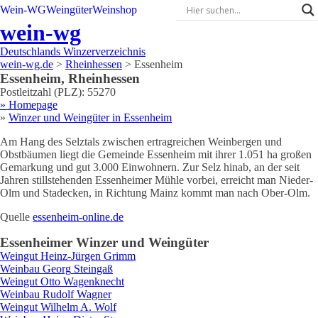
Wein-WG
Weingüter
Weinshop
wein-wg
Deutschlands Winzerverzeichnis
wein-wg.de
>
Rheinhessen
>
Essenheim
Essenheim
,
Rheinhessen
Postleitzahl (PLZ):
55270
» Homepage
»
Winzer und Weingüter in
Essenheim
Am Hang des Selztals zwischen ertragreichen Weinbergen und
Obstbäumen liegt die Gemeinde Essenheim mit ihrer 1.051 ha großen
Gemarkung und gut 3.000 Einwohnern. Zur Selz hinab, an der seit
Jahren stillstehenden Essenheimer Mühle vorbei, erreicht man Nieder-
Olm und Stadecken, in Richtung Mainz kommt man nach Ober-Olm.
Quelle
essenheim-online.de
Essenheim
er Winzer und Weingüter
Weingut
Heinz-Jürgen
Grimm
Weinbau
Georg
Steingaß
Weingut
Otto
Wagenknecht
Weinbau
Rudolf
Wagner
Weingut
Wilhelm A.
Wolf