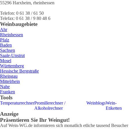
55296
Harxheim
,
rheinhessen
Telefon:
0 61 38 / 61 50
Telefax:
0 61 38 / 9 80 48 6
Weinbaugebiete
Ahr
Rheinhessen
Pfalz
Baden
Sachsen
Saale-Unstrut
Mosel
Württemberg
Hessische Bergstraße
Rheingau
Mittelrhein
Nahe
Franken
Tools
Temperaturrechner
Promillerechner /
Weinblogs
Wein-
Alkoholrechner
Etiketten
Anzeige
Präsentieren Sie Ihr Weingut!
Auf Wein-WG.de informieren sich monatlich etliche tausend Besucher