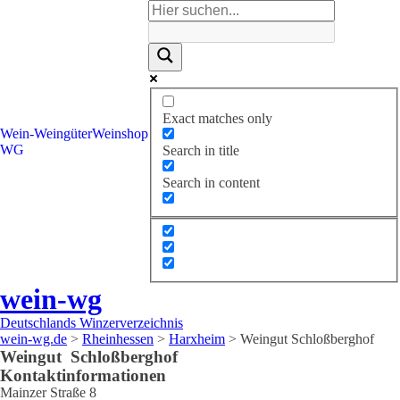
Exact matches only
Wein-
Weingüter
Weinshop
WG
Search in title
Search in content
wein-wg
Deutschlands Winzerverzeichnis
wein-wg.de
>
Rheinhessen
>
Harxheim
>
Weingut Schloßberghof
Weingut
Schloßberghof
Kontaktinformationen
Mainzer Straße 8