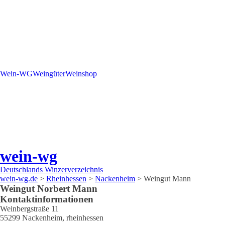
Wein-WG
Weingüter
Weinshop
wein-wg
Deutschlands Winzerverzeichnis
wein-wg.de
>
Rheinhessen
>
Nackenheim
>
Weingut Mann
Weingut
Norbert
Mann
Kontaktinformationen
Weinbergstraße 11
55299
Nackenheim
,
rheinhessen