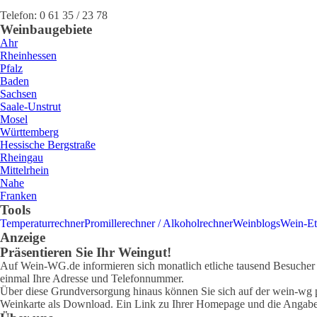
Telefon:
0 61 35 / 23 78
Weinbaugebiete
Ahr
Rheinhessen
Pfalz
Baden
Sachsen
Saale-Unstrut
Mosel
Württemberg
Hessische Bergstraße
Rheingau
Mittelrhein
Nahe
Franken
Tools
Temperaturrechner
Promillerechner / Alkoholrechner
Weinblogs
Wein-Et
Anzeige
Präsentieren Sie Ihr Weingut!
Auf Wein-WG.de informieren sich monatlich etliche tausend Besucher ü
einmal Ihre Adresse und Telefonnummer.
Über diese Grundversorgung hinaus können Sie sich auf der wein-wg pr
Weinkarte als Download. Ein Link zu Ihrer Homepage und die Angabe 