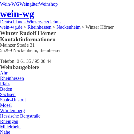
Wein-WG
Weingüter
Weinshop
wein-wg
Deutschlands Winzerverzeichnis
wein-wg.de
>
Rheinhessen
>
Nackenheim
>
Winzer Hörner
Winzer
Rudolf
Hörner
Kontaktinformationen
Mainzer Straße 31
55299
Nackenheim
,
rheinhessen
Telefon:
0 61 35 / 95 08 44
Weinbaugebiete
Ahr
Rheinhessen
Pfalz
Baden
Sachsen
Saale-Unstrut
Mosel
Württemberg
Hessische Bergstraße
Rheingau
Mittelrhein
Nahe