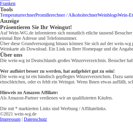
Franken
Tools
Temperaturrechner
Promillerechner / Alkoholrechner
Weinblogs
Wein-Et
Anzeige
Präsentieren Sie Ihr Weingut!
Auf Wein-WG.de informieren sich monatlich etliche tausend Besucher ü
einmal Ihre Adresse und Telefonnummer.
Über diese Grundversorgung hinaus können Sie sich auf der wein-wg pr
Weinkarte als Download. Ein Link zu Ihrer Homepage und die Angabe 
Über uns
Die wein-wg ist Deutschlands großes Winzerverzeichnis. Besucher ha
Wer aufhört besser zu werden, hat aufgehört gut zu sein!
Die wein-wg ist ein händisch gepflegtes Winzerverzeichnis. Dazu samm
einschleichen, oder es fehlt ein Weingut. Wenn Ihnen etwas auffällt, sc
Hinweis zu Amazon Affiliate:
Als Amazon-Partner verdienen wir an qualifizierten Käufen.
Die mit * markierten Links sind Werbung / Affiliatelinks.
©2021 wein-wg.de
Impressum
|
Datenschutz