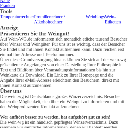
Nahe
Franken
Tools
Temperaturrechner
Promillerechner /
Weinblogs
Wein-
Alkoholrechner
Etiketten
Anzeige
Präsentieren Sie Ihr Weingut!
Auf Wein-WG.de informieren sich monatlich etliche tausend Besucher
über Winzer und Weingüter. Für uns ist es wichtig, dass der Besucher
Sie findet und mit Ihnen Kontakt aufnehmen kann. Dazu reichen erst
einmal Ihre Adresse und Telefonnummer.
Über diese Grundversorgung hinaus können Sie sich auf der wein-wg
präsentieren: Angefangen von einer Darstellung Ihrer Philosophie in
Text und Bildform über Veranstaltungsinformationen bis hin zur
Weinkarte als Download. Ein Link zu Ihrer Homepage und die
Angabe Ihrer eMail-Adresse erleichtern den Besuchern, direkt mit
Ihnen Kontakt aufzunehmen.
Über uns
Die wein-wg ist Deutschlands großes Winzerverzeichnis. Besucher
haben die Möglichkeit, sich über ein Weingut zu informieren und mit
den Weinproduzenten Kontakt aufzunehmen.
Wer aufhört besser zu werden, hat aufgehört gut zu sein!
Die wein-wg ist ein händisch gepflegtes Winzerverzeichnis. Dazu
sammeln wir sämtliche Informationen, denen wir habhaft werden