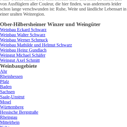
von Ausflüglern aller Couleur, die hier finden, was andernorts leider
schon lange verschwunden ist: Ruhe, Weite und ländliche Lebensart in
einer uralten Weinregion.
Ober-Hilbersheim
er Winzer und Weingüter
Weinbau
Eckard
Schwarz
Weinbau
Walter
Schwarz
Weinbau
Werner
Schmuck
Weinbau
Mathilde und Helmut
Schwarz
Weinbau
Heinz
Gundlach
Weingut
Michael
Schäfer
Weingut
Axel
Schmitt
Weinbaugebiete
Ahr
Rheinhessen
Pfalz
Baden
Sachsen
Saale-Unstrut
Mosel
Württemberg
Hessische Bergstraße
Rheingau
Mittelrhein