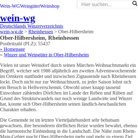
Wein-WG
Weingüter
Weinshop
wein-wg
Deutschlands Winzerverzeichnis
wein-wg.de
>
Rheinhessen
>
Ober-Hilbersheim
Ober-Hilbersheim
,
Rheinhessen
Postleitzahl (PLZ):
55437
» Homepage
»
Winzer und Weingüter in
Ober-Hilbersheim
Vielen ist unser Weindorf durch seinen Märchen-Weihnachtsmarkt ein
Begriff, welcher seit 1988 alljährlich am zweiten Adventswochenende
im Ortskern stattfindet und inzwischen Zigtausende nach Rheinhessen
lockt. Doch nicht nur zur Weihnachtszeit, zu jeder Saison lohnt sich
ein Besuch in Hellwerrschemm. Obwohl unser knapp tausend
Einwohner zählendes Dörfchen im Lande der Reben und Rüben auf
Grund des Strukturwandels nur noch wenige Landwirte und Winzer
hat, konnte sich Ober-Hilbersheim seinen ländlich-beschaulichen
Charakter erhalten.
Die Gemeinde ist im letzten Vierteljahrhundert sehr behutsam
gewachsen, ihre besonderen dörflichen Reize wurden bewahrt, ebenso
die harmonische Einbindung in die Landschaft. Die Nähe zum Rhein-
Main-Gebiet macht Ober-Hilbersheim mehr und mehr zu einem Ziel