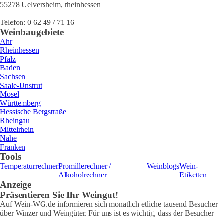
55278
Uelversheim
,
rheinhessen
Telefon:
0 62 49 / 71 16
Weinbaugebiete
Ahr
Rheinhessen
Pfalz
Baden
Sachsen
Saale-Unstrut
Mosel
Württemberg
Hessische Bergstraße
Rheingau
Mittelrhein
Nahe
Franken
Tools
Temperaturrechner
Promillerechner /
Weinblogs
Wein-
Alkoholrechner
Etiketten
Anzeige
Präsentieren Sie Ihr Weingut!
Auf Wein-WG.de informieren sich monatlich etliche tausend Besucher
über Winzer und Weingüter. Für uns ist es wichtig, dass der Besucher