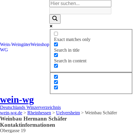
Exact matches only
Wein-
Weingüter
Weinshop
WG
Search in title
Search in content
wein-wg
Deutschlands Winzerverzeichnis
wein-wg.de
>
Rheinhessen
>
Uelversheim
>
Weinbau Schäfer
Weinbau
Hermann
Schäfer
Kontaktinformationen
Obergasse 19