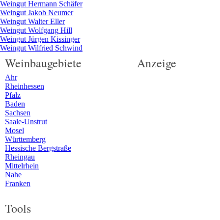
Weingut
Hermann
Schäfer
Weingut
Jakob
Neumer
Weingut
Walter
Eller
Weingut
Wolfgang
Hill
Weingut
Jürgen
Kissinger
Weingut
Wilfried
Schwind
Weinbaugebiete
Anzeige
Ahr
Rheinhessen
Pfalz
Baden
Sachsen
Saale-Unstrut
Mosel
Württemberg
Hessische Bergstraße
Rheingau
Mittelrhein
Nahe
Franken
Tools