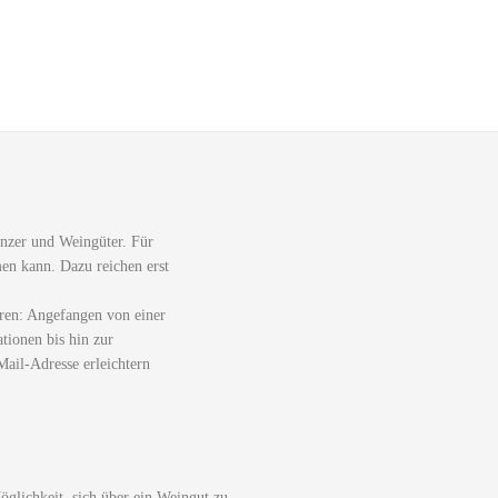
nzer und Weingüter. Für
men kann. Dazu reichen erst
ren: Angefangen von einer
tionen bis hin zur
ail-Adresse erleichtern
glichkeit, sich über ein Weingut zu