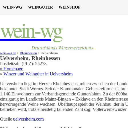
WEIN-WG
WEINGÜTER
WEINSHOP
wein-wg
Deutschlands Winzerverzeichnis
wein-wg.de
>
Rheinhessen
>
Uelversheim
Uelversheim
,
Rheinhessen
Postleitzahl (PLZ):
55278
» Homepage
»
Winzer und Weingüter in
Uelversheim
Uelversheim liegt im Herzen Rheinhessens, mitten zwischen der Land
bekannten Stadt Worms. Seit der Kommunalen Gebietsreformen Jahre 1
1.140 Einwohnern zur Verbandsgemeinde Guntersblum. Zu der 800ha g
einzigartig im Landkreis Mainz-Bingen – Exklave an den Rheinterra
hervorragende Weine wachsen. Überhaupt spielt der Weinbau, der in U
betrieben wird, trotz einerstetig fallenden Zahl sog. Vollerwerbswinzer
Quelle
uelversheim.com