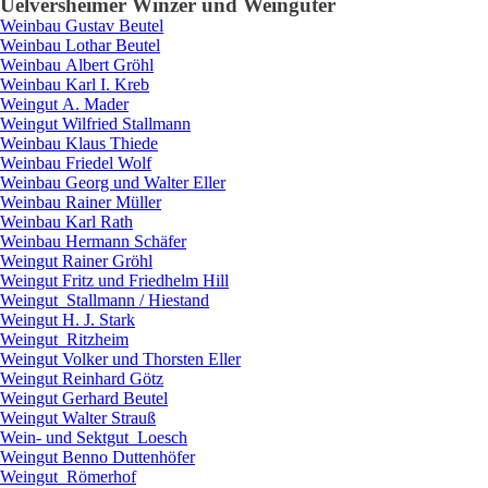
Uelversheim
er Winzer und Weingüter
Weinbau
Gustav
Beutel
Weinbau
Lothar
Beutel
Weinbau
Albert
Gröhl
Weinbau
Karl I.
Kreb
Weingut
A.
Mader
Weingut
Wilfried
Stallmann
Weinbau
Klaus
Thiede
Weinbau
Friedel
Wolf
Weinbau
Georg und Walter
Eller
Weinbau
Rainer
Müller
Weinbau
Karl
Rath
Weinbau
Hermann
Schäfer
Weingut
Rainer
Gröhl
Weingut
Fritz und Friedhelm
Hill
Weingut
Stallmann / Hiestand
Weingut
H. J.
Stark
Weingut
Ritzheim
Weingut
Volker und Thorsten
Eller
Weingut
Reinhard
Götz
Weingut
Gerhard
Beutel
Weingut
Walter
Strauß
Wein- und Sektgut
Loesch
Weingut
Benno
Duttenhöfer
Weingut
Römerhof