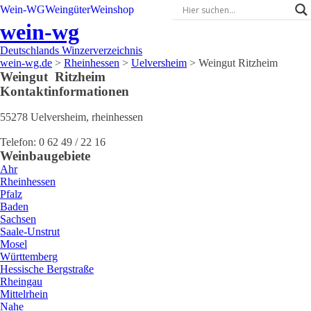
Wein-WG
Weingüter
Weinshop
wein-wg
Deutschlands Winzerverzeichnis
wein-wg.de
>
Rheinhessen
>
Uelversheim
>
Weingut Ritzheim
Weingut
Ritzheim
Kontaktinformationen
55278
Uelversheim
,
rheinhessen
Telefon:
0 62 49 / 22 16
Weinbaugebiete
Ahr
Rheinhessen
Pfalz
Baden
Sachsen
Saale-Unstrut
Mosel
Württemberg
Hessische Bergstraße
Rheingau
Mittelrhein
Nahe