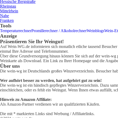
Hessische Bergstraße
Rheingau
Mittelrhein
Nahe
Franken
Tools
Temperaturrechner
Promillerechner / Alkoholrechner
Weinblogs
Wein-Et
Anzeige
Präsentieren Sie Ihr Weingut!
Auf Wein-WG.de informieren sich monatlich etliche tausend Besucher ü
einmal Ihre Adresse und Telefonnummer.
Über diese Grundversorgung hinaus können Sie sich auf der wein-wg pr
Weinkarte als Download. Ein Link zu Ihrer Homepage und die Angabe 
Über uns
Die wein-wg ist Deutschlands großes Winzerverzeichnis. Besucher ha
Wer aufhört besser zu werden, hat aufgehört gut zu sein!
Die wein-wg ist ein händisch gepflegtes Winzerverzeichnis. Dazu samm
einschleichen, oder es fehlt ein Weingut. Wenn Ihnen etwas auffällt, sc
Hinweis zu Amazon Affiliate:
Als Amazon-Partner verdienen wir an qualifizierten Käufen.
Die mit * markierten Links sind Werbung / Affiliatelinks.