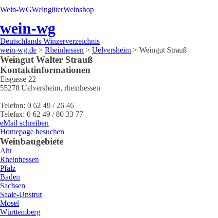
Wein-WG
Weingüter
Weinshop
wein-wg
Deutschlands Winzerverzeichnis
wein-wg.de
>
Rheinhessen
>
Uelversheim
>
Weingut Strauß
Weingut
Walter
Strauß
Kontaktinformationen
Eisgasse 22
55278
Uelversheim
,
rheinhessen
Telefon:
0 62 49 / 26 46
Telefax:
0 62 49 / 80 33 77
eMail schreiben
Homepage besuchen
Weinbaugebiete
Ahr
Rheinhessen
Pfalz
Baden
Sachsen
Saale-Unstrut
Mosel
Württemberg