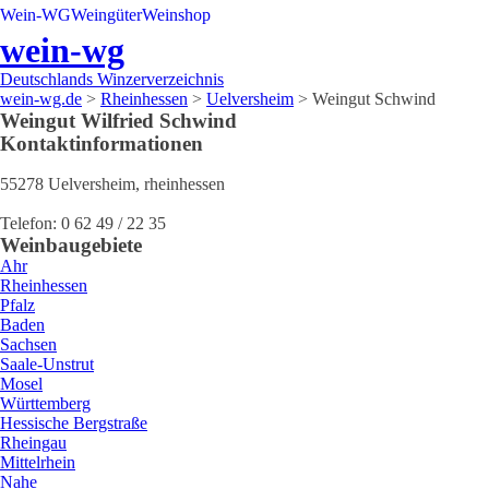
Wein-WG
Weingüter
Weinshop
wein-wg
Deutschlands Winzerverzeichnis
wein-wg.de
>
Rheinhessen
>
Uelversheim
>
Weingut Schwind
Weingut
Wilfried
Schwind
Kontaktinformationen
55278
Uelversheim
,
rheinhessen
Telefon:
0 62 49 / 22 35
Weinbaugebiete
Ahr
Rheinhessen
Pfalz
Baden
Sachsen
Saale-Unstrut
Mosel
Württemberg
Hessische Bergstraße
Rheingau
Mittelrhein
Nahe