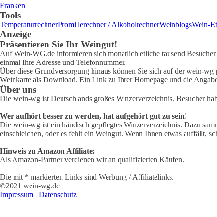
Franken
Tools
Temperaturrechner
Promillerechner / Alkoholrechner
Weinblogs
Wein-Et
Anzeige
Präsentieren Sie Ihr Weingut!
Auf Wein-WG.de informieren sich monatlich etliche tausend Besucher ü
einmal Ihre Adresse und Telefonnummer.
Über diese Grundversorgung hinaus können Sie sich auf der wein-wg pr
Weinkarte als Download. Ein Link zu Ihrer Homepage und die Angabe 
Über uns
Die wein-wg ist Deutschlands großes Winzerverzeichnis. Besucher ha
Wer aufhört besser zu werden, hat aufgehört gut zu sein!
Die wein-wg ist ein händisch gepflegtes Winzerverzeichnis. Dazu samm
einschleichen, oder es fehlt ein Weingut. Wenn Ihnen etwas auffällt, sc
Hinweis zu Amazon Affiliate:
Als Amazon-Partner verdienen wir an qualifizierten Käufen.
Die mit * markierten Links sind Werbung / Affiliatelinks.
©2021 wein-wg.de
Impressum
|
Datenschutz