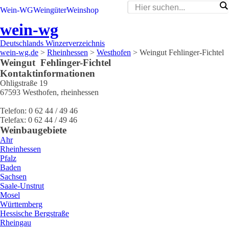
Wein-WG
Weingüter
Weinshop
wein-wg
Deutschlands Winzerverzeichnis
wein-wg.de
>
Rheinhessen
>
Westhofen
>
Weingut Fehlinger-Fichtel
Weingut
Fehlinger-Fichtel
Kontaktinformationen
Ohligstraße 19
67593
Westhofen
,
rheinhessen
Telefon:
0 62 44 / 49 46
Telefax:
0 62 44 / 49 46
Weinbaugebiete
Ahr
Rheinhessen
Pfalz
Baden
Sachsen
Saale-Unstrut
Mosel
Württemberg
Hessische Bergstraße
Rheingau