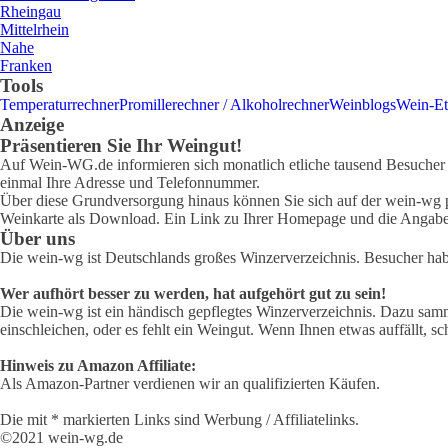
Rheingau
Mittelrhein
Nahe
Franken
Tools
Temperaturrechner
Promillerechner / Alkoholrechner
Weinblogs
Wein-Et
Anzeige
Präsentieren Sie Ihr Weingut!
Auf Wein-WG.de informieren sich monatlich etliche tausend Besucher ü
einmal Ihre Adresse und Telefonnummer.
Über diese Grundversorgung hinaus können Sie sich auf der wein-wg pr
Weinkarte als Download. Ein Link zu Ihrer Homepage und die Angabe 
Über uns
Die wein-wg ist Deutschlands großes Winzerverzeichnis. Besucher ha
Wer aufhört besser zu werden, hat aufgehört gut zu sein!
Die wein-wg ist ein händisch gepflegtes Winzerverzeichnis. Dazu samm
einschleichen, oder es fehlt ein Weingut. Wenn Ihnen etwas auffällt, sc
Hinweis zu Amazon Affiliate:
Als Amazon-Partner verdienen wir an qualifizierten Käufen.
Die mit * markierten Links sind Werbung / Affiliatelinks.
©2021 wein-wg.de