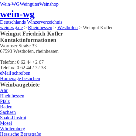
Wein-WG
Weingüter
Weinshop
wein-wg
Deutschlands Winzerverzeichnis
wein-wg.de
>
Rheinhessen
>
Westhofen
>
Weingut Kofler
Weingut
Friedrich
Kofler
Kontaktinformationen
Wormser Straße 33
67593
Westhofen
,
rheinhessen
Telefon:
0 62 44 / 2 67
Telefax:
0 62 44 / 72 38
eMail schreiben
Homepage besuchen
Weinbaugebiete
Ahr
Rheinhessen
Pfalz
Baden
Sachsen
Saale-Unstrut
Mosel
Württemberg
Hessische Bergstraße