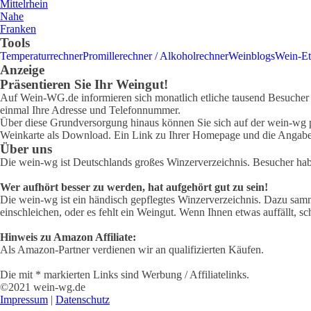
Mittelrhein
Nahe
Franken
Tools
Temperaturrechner
Promillerechner / Alkoholrechner
Weinblogs
Wein-Et
Anzeige
Präsentieren Sie Ihr Weingut!
Auf Wein-WG.de informieren sich monatlich etliche tausend Besucher ü
einmal Ihre Adresse und Telefonnummer.
Über diese Grundversorgung hinaus können Sie sich auf der wein-wg pr
Weinkarte als Download. Ein Link zu Ihrer Homepage und die Angabe 
Über uns
Die wein-wg ist Deutschlands großes Winzerverzeichnis. Besucher ha
Wer aufhört besser zu werden, hat aufgehört gut zu sein!
Die wein-wg ist ein händisch gepflegtes Winzerverzeichnis. Dazu samm
einschleichen, oder es fehlt ein Weingut. Wenn Ihnen etwas auffällt, sc
Hinweis zu Amazon Affiliate:
Als Amazon-Partner verdienen wir an qualifizierten Käufen.
Die mit * markierten Links sind Werbung / Affiliatelinks.
©2021 wein-wg.de
Impressum
|
Datenschutz