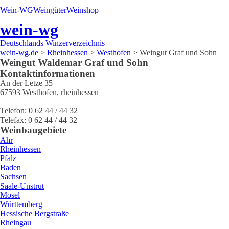
Wein-WG
Weingüter
Weinshop
wein-wg
Deutschlands Winzerverzeichnis
wein-wg.de
>
Rheinhessen
>
Westhofen
>
Weingut Graf und Sohn
Weingut
Waldemar
Graf und Sohn
Kontaktinformationen
An der Letze 35
67593
Westhofen
,
rheinhessen
Telefon:
0 62 44 / 44 32
Telefax:
0 62 44 / 44 32
Weinbaugebiete
Ahr
Rheinhessen
Pfalz
Baden
Sachsen
Saale-Unstrut
Mosel
Württemberg
Hessische Bergstraße
Rheingau