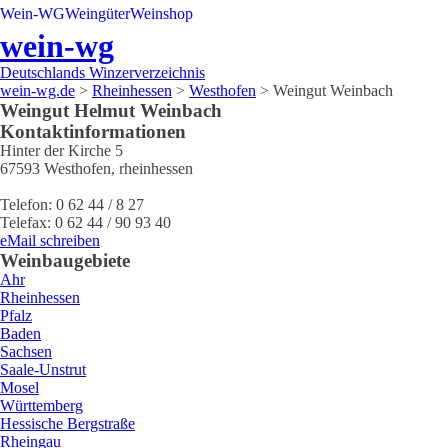
Wein-WG
Weingüter
Weinshop
wein-wg
Deutschlands Winzerverzeichnis
wein-wg.de
>
Rheinhessen
>
Westhofen
>
Weingut Weinbach
Weingut
Helmut
Weinbach
Kontaktinformationen
Hinter der Kirche 5
67593
Westhofen
,
rheinhessen
Telefon:
0 62 44 / 8 27
Telefax:
0 62 44 / 90 93 40
eMail schreiben
Weinbaugebiete
Ahr
Rheinhessen
Pfalz
Baden
Sachsen
Saale-Unstrut
Mosel
Württemberg
Hessische Bergstraße
Rheingau