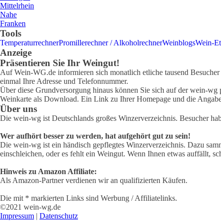
Mittelrhein
Nahe
Franken
Tools
Temperaturrechner
Promillerechner / Alkoholrechner
Weinblogs
Wein-Et
Anzeige
Präsentieren Sie Ihr Weingut!
Auf Wein-WG.de informieren sich monatlich etliche tausend Besucher ü
einmal Ihre Adresse und Telefonnummer.
Über diese Grundversorgung hinaus können Sie sich auf der wein-wg pr
Weinkarte als Download. Ein Link zu Ihrer Homepage und die Angabe 
Über uns
Die wein-wg ist Deutschlands großes Winzerverzeichnis. Besucher ha
Wer aufhört besser zu werden, hat aufgehört gut zu sein!
Die wein-wg ist ein händisch gepflegtes Winzerverzeichnis. Dazu samm
einschleichen, oder es fehlt ein Weingut. Wenn Ihnen etwas auffällt, sc
Hinweis zu Amazon Affiliate:
Als Amazon-Partner verdienen wir an qualifizierten Käufen.
Die mit * markierten Links sind Werbung / Affiliatelinks.
©2021 wein-wg.de
Impressum
|
Datenschutz