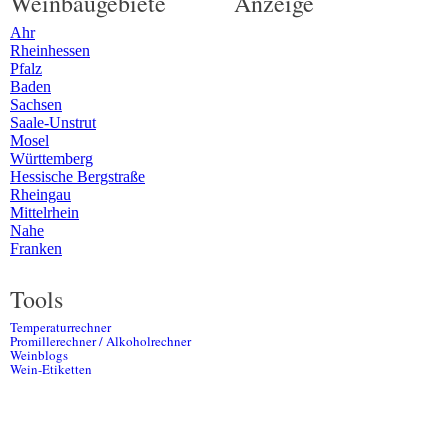
Weinbaugebiete
Anzeige
Ahr
Rheinhessen
Pfalz
Baden
Sachsen
Saale-Unstrut
Mosel
Württemberg
Hessische Bergstraße
Rheingau
Mittelrhein
Nahe
Franken
Tools
Temperaturrechner
Promillerechner / Alkoholrechner
Weinblogs
Wein-Etiketten