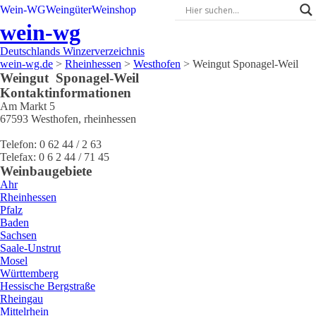
Wein-WG
Weingüter
Weinshop
wein-wg
Deutschlands Winzerverzeichnis
wein-wg.de
>
Rheinhessen
>
Westhofen
>
Weingut Sponagel-Weil
Weingut
Sponagel-Weil
Kontaktinformationen
Am Markt 5
67593
Westhofen
,
rheinhessen
Telefon:
0 62 44 / 2 63
Telefax:
0 6 2 44 / 71 45
Weinbaugebiete
Ahr
Rheinhessen
Pfalz
Baden
Sachsen
Saale-Unstrut
Mosel
Württemberg
Hessische Bergstraße
Rheingau
Mittelrhein